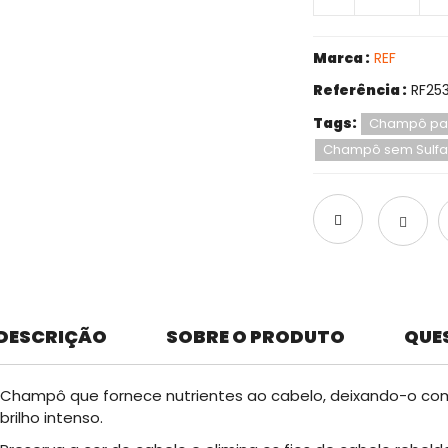
Marca :
REF
Referência :
RF25
Tags:
Champô par
Champô sem Sulfa
DESCRIÇÃO
SOBRE O PRODUTO
QUE
Champô que fornece nutrientes ao cabelo, deixando-o com
brilho intenso.