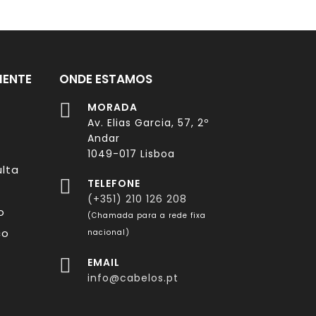
IENTE
ONDE ESTAMOS
s
MORADA
Av. Elias Garcia, 57, 2º
Andar
1049-017 Lisboa
lta
TELEFONE
(+351) 210 126 208
o
(Chamada para a rede fixa
co
nacional)
EMAIL
info@cabelos.pt