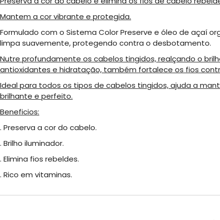
Preserva a cor do cabelo e elimina os fios de cabelo rebeld
Mantem a cor vibrante e protegida.
Formulado com o Sistema Color Preserve e óleo de açaí or
limpa suavemente, protegendo contra o desbotamento.
Nutre profundamente os cabelos tingidos, realçando o brilho
antioxidantes e hidratação, também fortalece os fios cont
Ideal para todos os tipos de cabelos tingidos, ajuda a ma
brilhante e perfeito.
Beneficios:
. Preserva a cor do cabelo.
. Brilho iluminador.
. Elimina fios rebeldes.
. Rico em vitaminas.