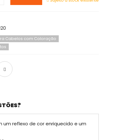
Sujeito a stock existente
320
a Cabelos com Coloração
tos
STÕES?
 um reflexo de cor enriquecido e um