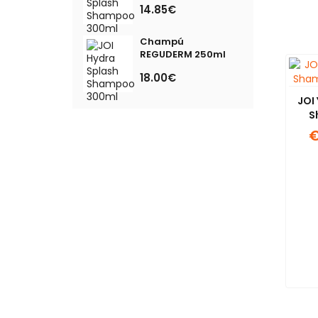
14.85€
Champú
REGUDERM 250ml
18.00€
JOI
S
€