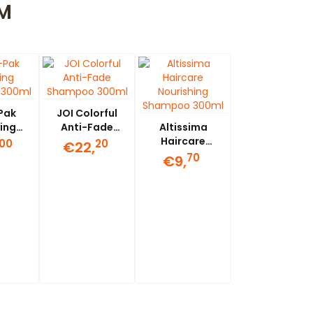
M
Pak
JOI Colorful
ying
Anti-Fade
Altissima
poo
Shampoo
Haircare
00
20
€22,
ml
300ml
Nourishing
70
€9,
Shampoo
300ml