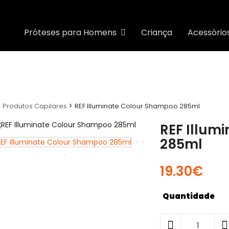
Próteses para Homens
Criança
Acessório
>
>
Produtos Capilares
REF Illuminate Colour Shampoo 285ml
REF Illum
285ml
19.30€
Quantidade