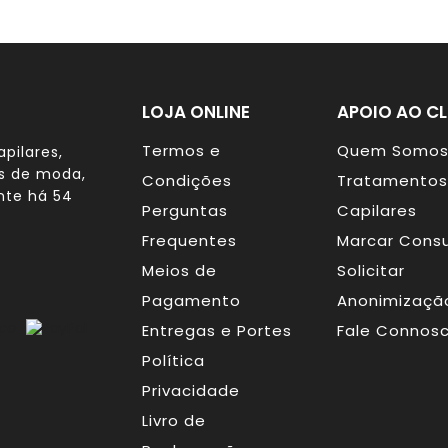
LOJA ONLINE
APOIO AO CL
Termos e
Quem Somo
pilares,
os de moda,
Condições
Tratamentos
nte há 54
Perguntas
Capilares
Frequentes
Marcar Consu
Meios de
Solicitar
Pagamento
Anonimizaçã
Entregas e Portes
Fale Connos
Política
Privacidade
Livro de