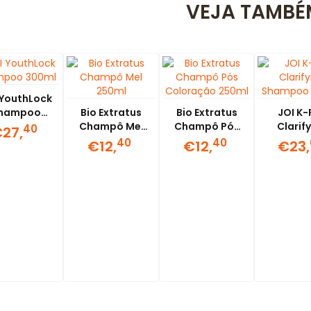
VEJA TAMBÉ
 YouthLock
hampoo
Bio Extratus
Bio Extratus
JOI K-
300ml
Champô Mel
Champô Pós
Clarif
40
27,
250ml
Coloração
Sham
40
40
€12,
€12,
€23,
250ml
300