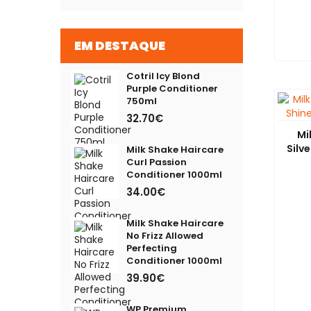
Condicionador
Condicionador de Volume
EM DESTAQUE
Condicionador para Cabelos
Cotril Icy Blond
Louros
Purple Conditioner
750ml
Curl
32.70€
Curl Passion
Mi
Silv
Milk Shake Haircare
Definição de Caracóis
Curl Passion
Conditioner 1000ml
Fusion
34.00€
Integrity
Milk Shake Haircare
Milk Shake
No Frizz Allowed
Perfecting
Conditioner 1000ml
Nutri-Enrich
39.90€
Sebastian
WP Premium