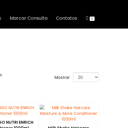
s
Marcar Consulta
Contatos
0
s
Mostrar
GO NUTRI ENRICH