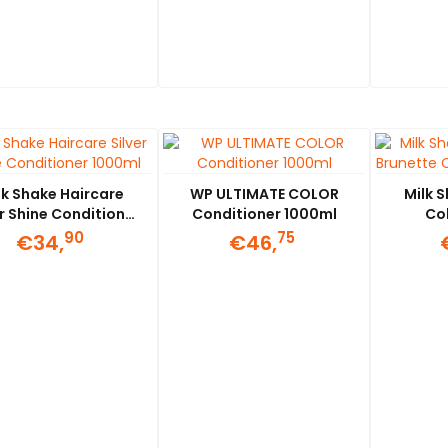
lk Shake Haircare
WP ULTIMATE COLOR
Milk 
er Shine Conditioner
Conditioner 1000ml
Co
1000ml
Condi
90
75
€34,
€46,