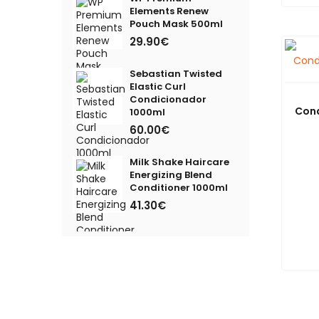
Silver Shine
Elements Renew
Pouch Mask 500ml
Simply Zen
29.90€
Textura
Sebastian Twisted
Tutano
Elastic Curl
Condicionador
Con
Volume
1000ml
60.00€
Wella
Milk Shake Haircare
Energizing Blend
Conditioner 1000ml
41.30€