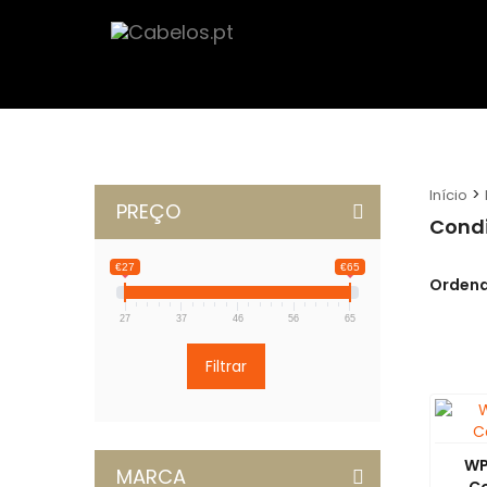
>
Início
PREÇO
Condi
€27
€65
Ordena
27
37
46
56
65
Filtrar
WP
MARCA