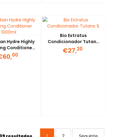
Bio Extratus
an Hydre Highly
Condicionador Tutano
ing Conditioner
1L
20
€27,
1000ml
00
€60,
39 resultados
1
2
Seguinte