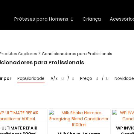
Próteses para Homens
Criança
Acessório
>
Produtos Capilares
Condicionadores para Profissionais
cionadores para Profissionais
r por
Popularidade
A/Z
/
Preço
/
Novidade
 ULTIMATE REPAIR
WP INVI