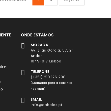
IENTE
ONDE ESTAMOS
s
MORADA
Av. Elias Garcia, 57, 2º
Andar
1049-017 Lisboa
lta
TELEFONE
(+351) 210 126 208
o
(Chamada para a rede fixa
co
nacional)
EMAIL
info@cabelos.pt