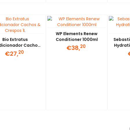
WP Elements Renew
Bio Extratus
Conditioner 1000ml
Sebasti
dicionador Cachos
Hydrat
20
€38,
& Crespos 1L
20
€27,