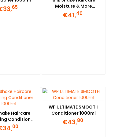
tioner 1000ml
Milk Shake Haircare
Moisture & More
65
€33,
Conditioner 1000ml
40
€41,
WP ULTIMATE SMOOTH
Shake Haircare
Conditioner 1000ml
ing Conditioner
80
€43,
1000ml
00
€34,