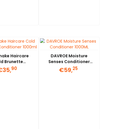
Shake Haircare
DAVROE Moisture
ld Brunette
Senses Conditioner
tioner 1000ml
1000ML
90
25
€35,
€59,