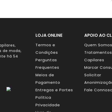
LOJA ONLINE
APOIO AO CL
Termos e
Quem Somo
pilares,
os de moda,
Condições
Tratamentos
nte há 54
Perguntas
Capilares
Frequentes
Marcar Consu
Meios de
Solicitar
Pagamento
Anonimizaçã
Entregas e Portes
Fale Connos
Política
Privacidade