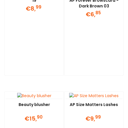
19
AP Forever Browscara -
Dark Brown 03
99
€8,
85
€6,
Beauty blusher
AP Size Matters Lashes
90
99
€15,
€9,